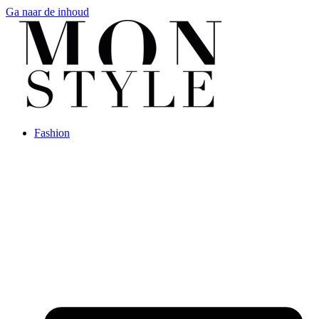
Ga naar de inhoud
Fashion