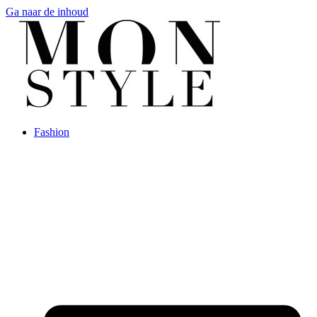
Ga naar de inhoud
Fashion