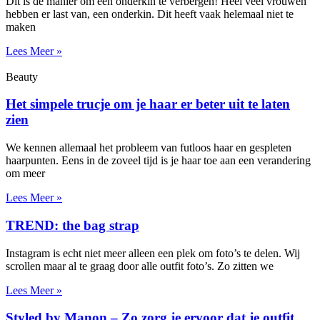
Dit is de manier om een onderkin te verbergen! Heel veel vrouwen
hebben er last van, een onderkin. Dit heeft vaak helemaal niet te
maken
Lees Meer »
Beauty
Het simpele trucje om je haar er beter uit te laten
zien
We kennen allemaal het probleem van futloos haar en gespleten
haarpunten. Eens in de zoveel tijd is je haar toe aan een verandering
om meer
Lees Meer »
TREND: the bag strap
Instagram is echt niet meer alleen een plek om foto’s te delen. Wij
scrollen maar al te graag door alle outfit foto’s. Zo zitten we
Lees Meer »
Styled by Manon – Zo zorg je ervoor dat je outfit