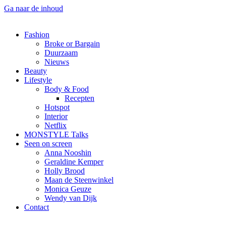
Ga naar de inhoud
Fashion
Broke or Bargain
Duurzaam
Nieuws
Beauty
Lifestyle
Body & Food
Recepten
Hotspot
Interior
Netflix
MONSTYLE Talks
Seen on screen
Anna Nooshin
Geraldine Kemper
Holly Brood
Maan de Steenwinkel
Monica Geuze
Wendy van Dijk
Contact