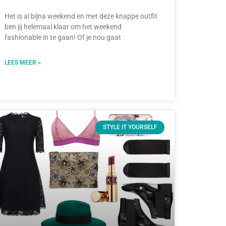
Het is al bijna weekend en met deze knappe outfit
ben jij helemaal klaar om het weekend
fashionable in te gaan! Of je nou gaat
LEES MEER »
STYLE IT YOURSELF