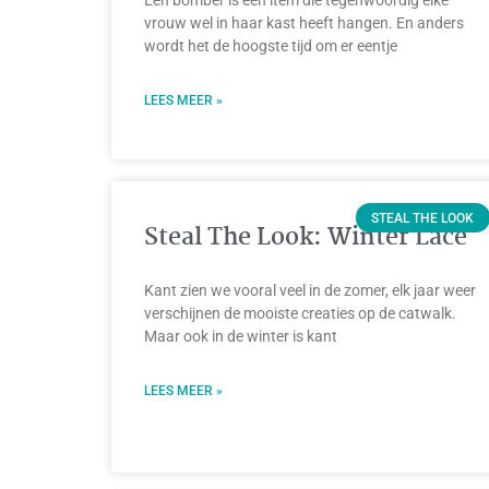
Een bomber is een item die tegenwoordig elke
vrouw wel in haar kast heeft hangen. En anders
wordt het de hoogste tijd om er eentje
LEES MEER »
STEAL THE LOOK
Steal The Look: Winter Lace
Kant zien we vooral veel in de zomer, elk jaar weer
verschijnen de mooiste creaties op de catwalk.
Maar ook in de winter is kant
LEES MEER »