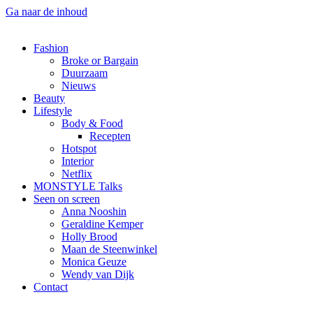
Ga naar de inhoud
Fashion
Broke or Bargain
Duurzaam
Nieuws
Beauty
Lifestyle
Body & Food
Recepten
Hotspot
Interior
Netflix
MONSTYLE Talks
Seen on screen
Anna Nooshin
Geraldine Kemper
Holly Brood
Maan de Steenwinkel
Monica Geuze
Wendy van Dijk
Contact