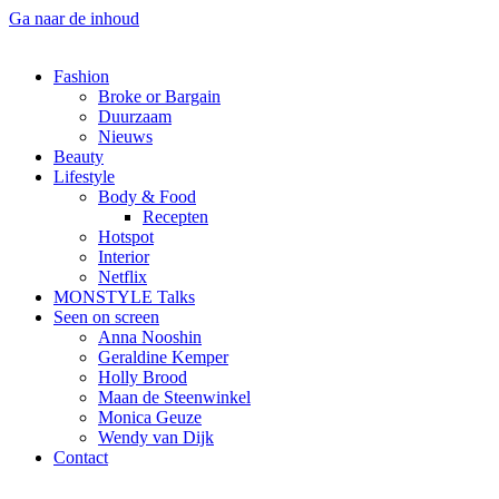
Ga naar de inhoud
Fashion
Broke or Bargain
Duurzaam
Nieuws
Beauty
Lifestyle
Body & Food
Recepten
Hotspot
Interior
Netflix
MONSTYLE Talks
Seen on screen
Anna Nooshin
Geraldine Kemper
Holly Brood
Maan de Steenwinkel
Monica Geuze
Wendy van Dijk
Contact