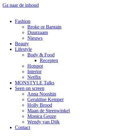
Ga naar de inhoud
Fashion
Broke or Bargain
Duurzaam
Nieuws
Beauty
Lifestyle
Body & Food
Recepten
Hotspot
Interior
Netflix
MONSTYLE Talks
Seen on screen
Anna Nooshin
Geraldine Kemper
Holly Brood
Maan de Steenwinkel
Monica Geuze
Wendy van Dijk
Contact