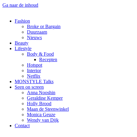
Ga naar de inhoud
Fashion
Broke or Bargain
Duurzaam
Nieuws
Beauty
Lifestyle
Body & Food
Recepten
Hotspot
Interior
Netflix
MONSTYLE Talks
Seen on screen
Anna Nooshin
Geraldine Kemper
Holly Brood
Maan de Steenwinkel
Monica Geuze
Wendy van Dijk
Contact