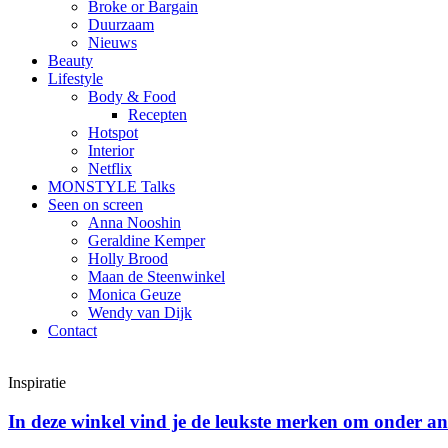
Broke or Bargain
Duurzaam
Nieuws
Beauty
Lifestyle
Body & Food
Recepten
Hotspot
Interior
Netflix
MONSTYLE Talks
Seen on screen
Anna Nooshin
Geraldine Kemper
Holly Brood
Maan de Steenwinkel
Monica Geuze
Wendy van Dijk
Contact
Inspiratie
In deze winkel vind je de leukste merken om onder a