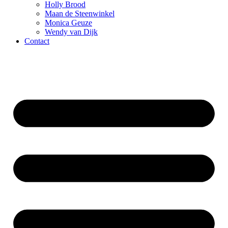
Holly Brood
Maan de Steenwinkel
Monica Geuze
Wendy van Dijk
Contact