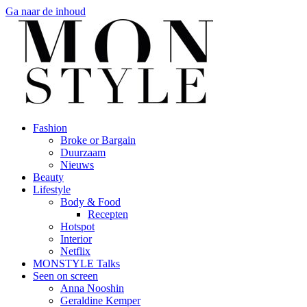
Ga naar de inhoud
Fashion
Broke or Bargain
Duurzaam
Nieuws
Beauty
Lifestyle
Body & Food
Recepten
Hotspot
Interior
Netflix
MONSTYLE Talks
Seen on screen
Anna Nooshin
Geraldine Kemper