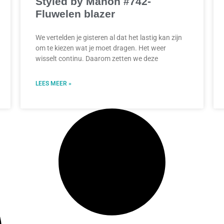
Styled by Manon #742-
Fluwelen blazer
We vertelden je gisteren al dat het lastig kan zijn
om te kiezen wat je moet dragen. Het weer
wisselt continu. Daarom zetten we deze
LEES MEER »