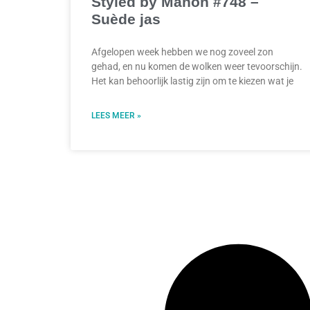
Styled by Manon #748 –
Suède jas
Afgelopen week hebben we nog zoveel zon
gehad, en nu komen de wolken weer tevoorschijn.
Het kan behoorlijk lastig zijn om te kiezen wat je
LEES MEER »