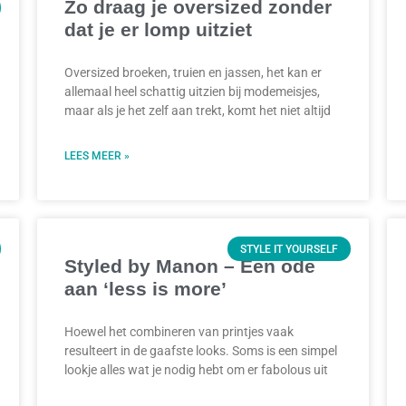
Zo draag je oversized zonder
dat je er lomp uitziet
Oversized broeken, truien en jassen, het kan er
allemaal heel schattig uitzien bij modemeisjes,
maar als je het zelf aan trekt, komt het niet altijd
LEES MEER »
STYLE IT YOURSELF
Styled by Manon – Een ode
aan ‘less is more’
Hoewel het combineren van printjes vaak
resulteert in de gaafste looks. Soms is een simpel
lookje alles wat je nodig hebt om er fabolous uit