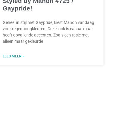
Styled by Manon #725 /
Gaypride!
Geheel in stijl met Gaypride, kiest Manon vandaag
voor regenboogkleuren. Deze look is casual maar
heeft opvallende accenten. Zoals een tasje met
alleen maar gekleurde
LEES MEER »