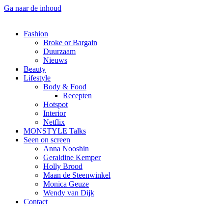
Ga naar de inhoud
Fashion
Broke or Bargain
Duurzaam
Nieuws
Beauty
Lifestyle
Body & Food
Recepten
Hotspot
Interior
Netflix
MONSTYLE Talks
Seen on screen
Anna Nooshin
Geraldine Kemper
Holly Brood
Maan de Steenwinkel
Monica Geuze
Wendy van Dijk
Contact