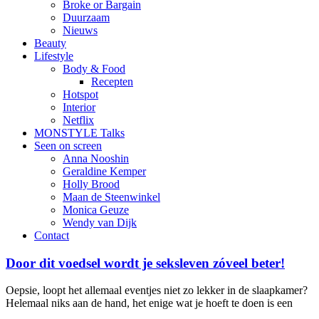
Broke or Bargain
Duurzaam
Nieuws
Beauty
Lifestyle
Body & Food
Recepten
Hotspot
Interior
Netflix
MONSTYLE Talks
Seen on screen
Anna Nooshin
Geraldine Kemper
Holly Brood
Maan de Steenwinkel
Monica Geuze
Wendy van Dijk
Contact
Door dit voedsel wordt je seksleven zóveel beter!
Oepsie, loopt het allemaal eventjes niet zo lekker in de slaapkamer?
Helemaal niks aan de hand, het enige wat je hoeft te doen is een