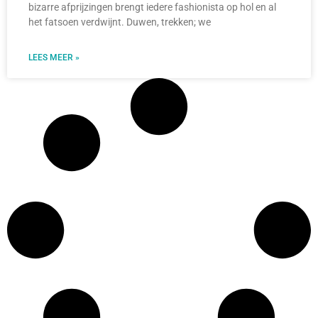
bizarre afprijzingen brengt iedere fashionista op hol en al
het fatsoen verdwijnt. Duwen, trekken; we
LEES MEER »