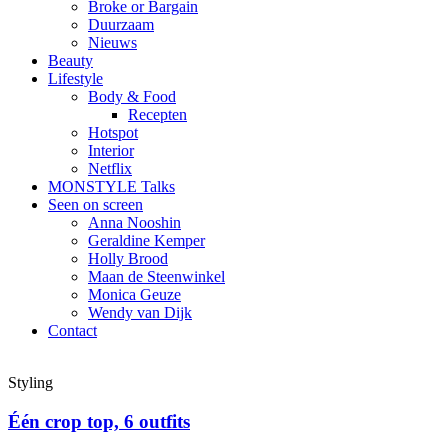
Broke or Bargain
Duurzaam
Nieuws
Beauty
Lifestyle
Body & Food
Recepten
Hotspot
Interior
Netflix
MONSTYLE Talks
Seen on screen
Anna Nooshin
Geraldine Kemper
Holly Brood
Maan de Steenwinkel
Monica Geuze
Wendy van Dijk
Contact
Styling
Één crop top, 6 outfits