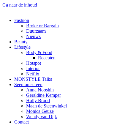
Ga naar de inhoud
Fashion
Broke or Bargain
Duurzaam
Nieuws
Beauty
Lifestyle
Body & Food
Recepten
Hotspot
Interior
Netflix
MONSTYLE Talks
Seen on screen
Anna Nooshin
Geraldine Kemper
Holly Brood
Maan de Steenwinkel
Monica Geuze
Wendy van Dijk
Contact