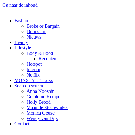
Ga naar de inhoud
Fashion
Broke or Bargain
Duurzaam
Nieuws
Beauty
Lifestyle
Body & Food
Recepten
Hotspot
Interior
Netflix
MONSTYLE Talks
Seen on screen
Anna Nooshin
Geraldine Kemper
Holly Brood
Maan de Steenwinkel
Monica Geuze
Wendy van Dijk
Contact