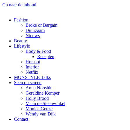
Ga naar de inhoud
Fashion
Broke or Bargain
Duurzaam
Nieuws
Beauty
Lifestyle
Body & Food
Recepten
Hotspot
Interior
Netflix
MONSTYLE Talks
Seen on screen
Anna Nooshin
Geraldine Kemper
Holly Brood
Maan de Steenwinkel
Monica Geuze
Wendy van Dijk
Contact