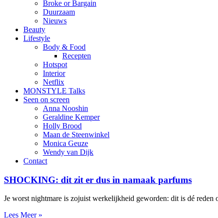
Broke or Bargain
Duurzaam
Nieuws
Beauty
Lifestyle
Body & Food
Recepten
Hotspot
Interior
Netflix
MONSTYLE Talks
Seen on screen
Anna Nooshin
Geraldine Kemper
Holly Brood
Maan de Steenwinkel
Monica Geuze
Wendy van Dijk
Contact
SHOCKING: dit zit er dus in namaak parfums
Je worst nightmare is zojuist werkelijkheid geworden: dit is dé rede
Lees Meer »