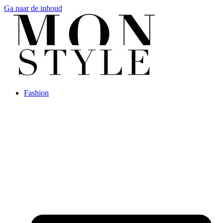
Ga naar de inhoud
Fashion