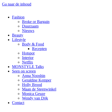
Ga naar de inhoud
Fashion
Broke or Bargain
Duurzaam
Nieuws
Beauty
Lifestyle
Body & Food
Recepten
Hotspot
Interior
Netflix
MONSTYLE Talks
Seen on screen
Anna Nooshin
Geraldine Kemper
Holly Brood
Maan de Steenwinkel
Monica Geuze
Wendy van Dijk
Contact