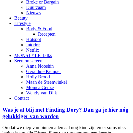
Broke or Bargain
Duurzaam
Nieuws
Beauty
Lifestyle
Body & Food
Recepten
Hotspot
Interior
Netflix
MONSTYLE Talks
Seen on screen
Anna Nooshin
Geraldine Kemper
Holly Brood
Maan de Steenwinkel
Monica Geuze
Wendy van Dijk
Contact
Was je al blij met Finding Dory? Dan ga je hier nóg
gelukkiger van worden
Omdat we diep van binnen allemaal nog kind zijn en er soms niks
leuker is om alle Disney films van vroeger nog een keer te