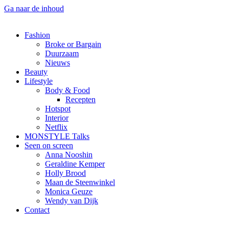
Ga naar de inhoud
Fashion
Broke or Bargain
Duurzaam
Nieuws
Beauty
Lifestyle
Body & Food
Recepten
Hotspot
Interior
Netflix
MONSTYLE Talks
Seen on screen
Anna Nooshin
Geraldine Kemper
Holly Brood
Maan de Steenwinkel
Monica Geuze
Wendy van Dijk
Contact