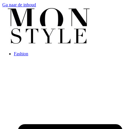
Ga naar de inhoud
Fashion