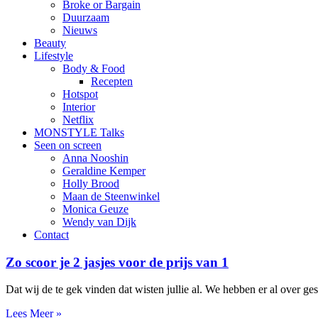
Broke or Bargain
Duurzaam
Nieuws
Beauty
Lifestyle
Body & Food
Recepten
Hotspot
Interior
Netflix
MONSTYLE Talks
Seen on screen
Anna Nooshin
Geraldine Kemper
Holly Brood
Maan de Steenwinkel
Monica Geuze
Wendy van Dijk
Contact
Zo scoor je 2 jasjes voor de prijs van 1
Dat wij de te gek vinden dat wisten jullie al. We hebben er al over ges
Lees Meer »