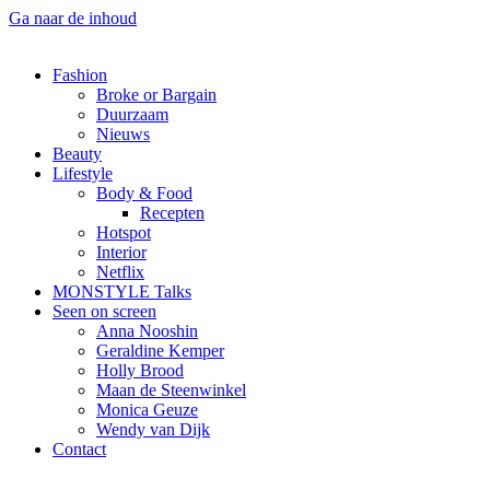
Ga naar de inhoud
Fashion
Broke or Bargain
Duurzaam
Nieuws
Beauty
Lifestyle
Body & Food
Recepten
Hotspot
Interior
Netflix
MONSTYLE Talks
Seen on screen
Anna Nooshin
Geraldine Kemper
Holly Brood
Maan de Steenwinkel
Monica Geuze
Wendy van Dijk
Contact