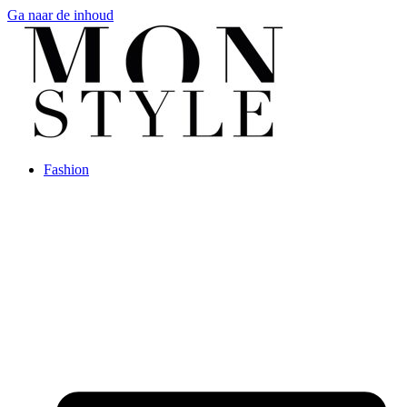
Ga naar de inhoud
Fashion