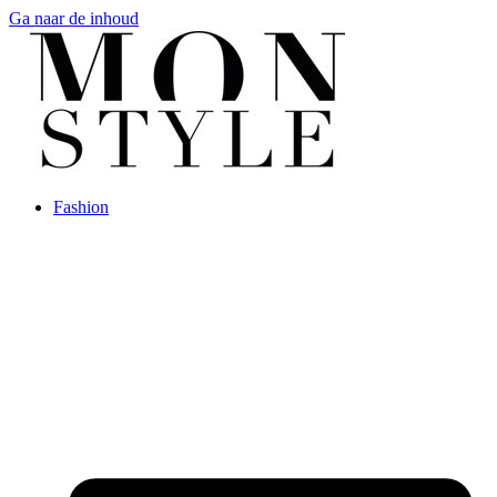
Ga naar de inhoud
Fashion