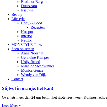
Broke or Bargain
Duurzaam
Nieuws
Beauty
Lifestyle
Body & Food
Recepten
Hotspot
Interior
Netflix
MONSTYLE Talks
Seen on screen
Anna Nooshin
Geraldine Kemper
Holly Brood
Maan de Steenwinkel
Monica Geuze
Wendy van Dijk
Contact
Stijlvol in oranje, het kan!
Over iets meer dan 24 uur begint het grote feest weer: Koningsnacht 
Lees Meer »