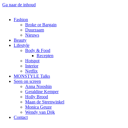
Ga naar de inhoud
Fashion
Broke or Bargain
Duurzaam
Nieuws
Beauty
Lifestyle
Body & Food
Recepten
Hotspot
Interior
Netflix
MONSTYLE Talks
Seen on screen
Anna Nooshin
Geraldine Kemper
Holly Brood
Maan de Steenwinkel
Monica Geuze
Wendy van Dijk
Contact