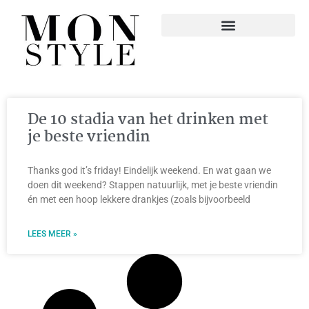
De 10 stadia van het drinken met
je beste vriendin
Thanks god it’s friday! Eindelijk weekend. En wat gaan we
doen dit weekend? Stappen natuurlijk, met je beste vriendin
én met een hoop lekkere drankjes (zoals bijvoorbeeld
LEES MEER »