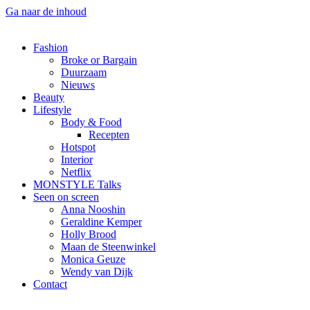
Ga naar de inhoud
Fashion
Broke or Bargain
Duurzaam
Nieuws
Beauty
Lifestyle
Body & Food
Recepten
Hotspot
Interior
Netflix
MONSTYLE Talks
Seen on screen
Anna Nooshin
Geraldine Kemper
Holly Brood
Maan de Steenwinkel
Monica Geuze
Wendy van Dijk
Contact