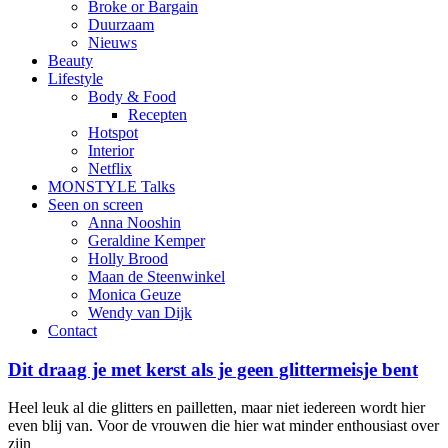
Broke or Bargain
Duurzaam
Nieuws
Beauty
Lifestyle
Body & Food
Recepten
Hotspot
Interior
Netflix
MONSTYLE Talks
Seen on screen
Anna Nooshin
Geraldine Kemper
Holly Brood
Maan de Steenwinkel
Monica Geuze
Wendy van Dijk
Contact
Dit draag je met kerst als je geen glittermeisje bent
Heel leuk al die glitters en pailletten, maar niet iedereen wordt hier
even blij van. Voor de vrouwen die hier wat minder enthousiast over
zijn