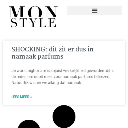
SHOCKING: dit zit er dus in
namaak parfums
Je worst nightmare is zojuist werkelijkheid geworden: dit is
dé reden om nooit meer voor namaak parfums te kiezen.
Natuurlijk wisten we allang dat namaak
LEES MEER »