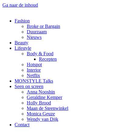
Ga naar de inhoud
Fashion
Broke or Bargain
Duurzaam
Nieuws
Beauty
Lifestyle
Body & Food
Recepten
Hotspot
Interior
Netflix
MONSTYLE Talks
Seen on screen
Anna Nooshin
Geraldine Kemper
Holly Brood
Maan de Steenwinkel
Monica Geuze
Wendy van Dijk
Contact