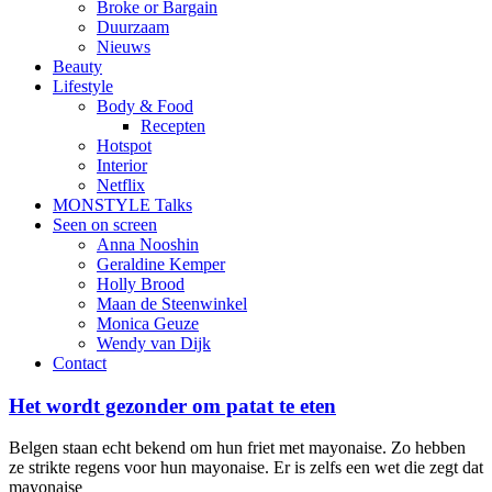
Broke or Bargain
Duurzaam
Nieuws
Beauty
Lifestyle
Body & Food
Recepten
Hotspot
Interior
Netflix
MONSTYLE Talks
Seen on screen
Anna Nooshin
Geraldine Kemper
Holly Brood
Maan de Steenwinkel
Monica Geuze
Wendy van Dijk
Contact
Het wordt gezonder om patat te eten
Belgen staan echt bekend om hun friet met mayonaise. Zo hebben
ze strikte regens voor hun mayonaise. Er is zelfs een wet die zegt dat
mayonaise