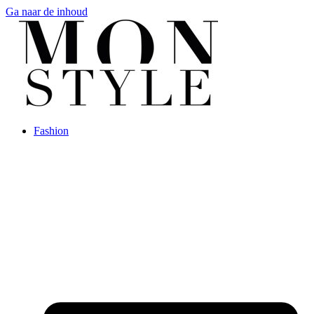
Ga naar de inhoud
Fashion