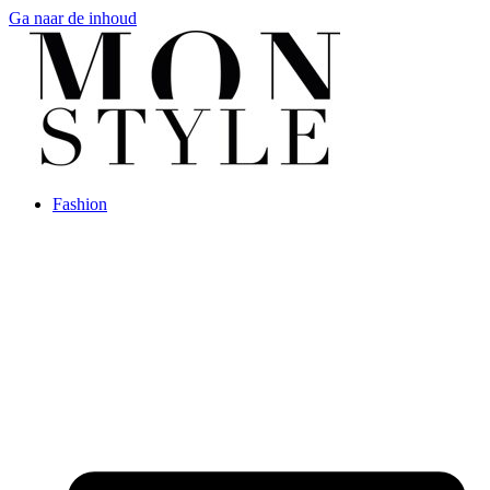
Ga naar de inhoud
Fashion