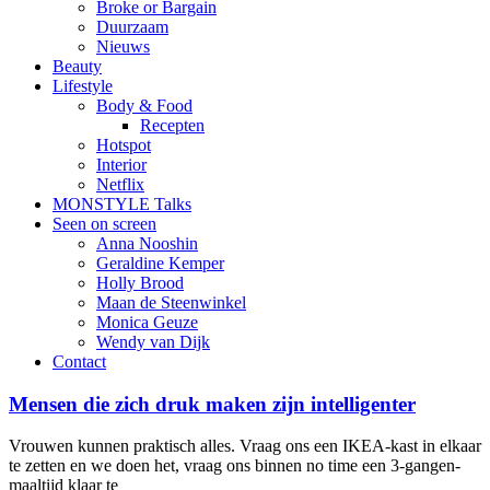
Broke or Bargain
Duurzaam
Nieuws
Beauty
Lifestyle
Body & Food
Recepten
Hotspot
Interior
Netflix
MONSTYLE Talks
Seen on screen
Anna Nooshin
Geraldine Kemper
Holly Brood
Maan de Steenwinkel
Monica Geuze
Wendy van Dijk
Contact
Mensen die zich druk maken zijn intelligenter
Vrouwen kunnen praktisch alles. Vraag ons een IKEA-kast in elkaar
te zetten en we doen het, vraag ons binnen no time een 3-gangen-
maaltijd klaar te