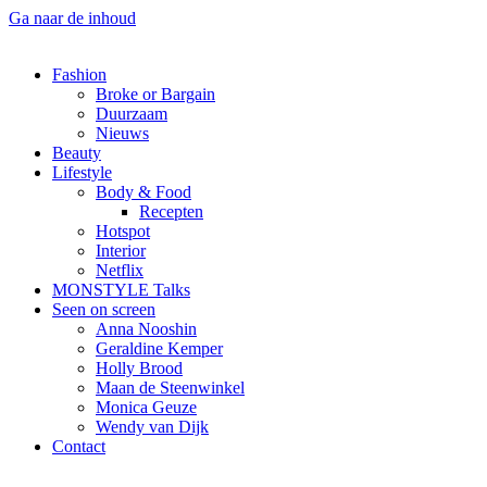
Ga naar de inhoud
Fashion
Broke or Bargain
Duurzaam
Nieuws
Beauty
Lifestyle
Body & Food
Recepten
Hotspot
Interior
Netflix
MONSTYLE Talks
Seen on screen
Anna Nooshin
Geraldine Kemper
Holly Brood
Maan de Steenwinkel
Monica Geuze
Wendy van Dijk
Contact