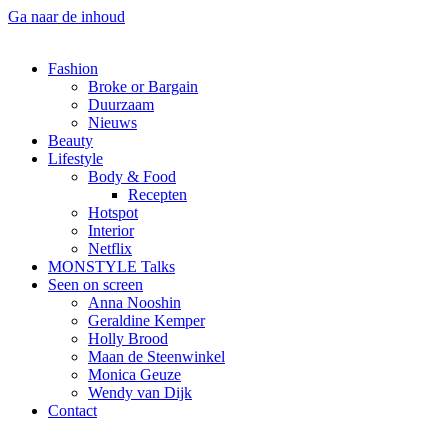
Ga naar de inhoud
Fashion
Broke or Bargain
Duurzaam
Nieuws
Beauty
Lifestyle
Body & Food
Recepten
Hotspot
Interior
Netflix
MONSTYLE Talks
Seen on screen
Anna Nooshin
Geraldine Kemper
Holly Brood
Maan de Steenwinkel
Monica Geuze
Wendy van Dijk
Contact