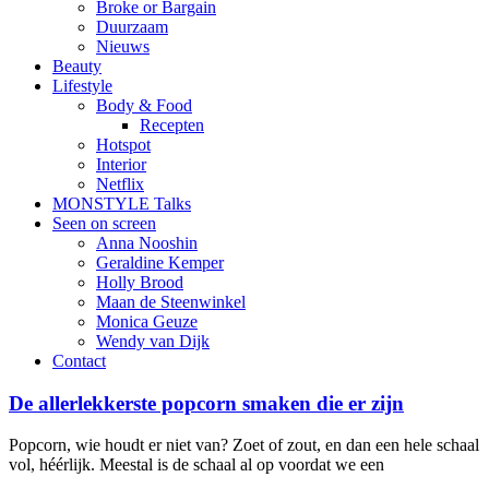
Broke or Bargain
Duurzaam
Nieuws
Beauty
Lifestyle
Body & Food
Recepten
Hotspot
Interior
Netflix
MONSTYLE Talks
Seen on screen
Anna Nooshin
Geraldine Kemper
Holly Brood
Maan de Steenwinkel
Monica Geuze
Wendy van Dijk
Contact
De allerlekkerste popcorn smaken die er zijn
Popcorn, wie houdt er niet van? Zoet of zout, en dan een hele schaal
vol, héérlijk. Meestal is de schaal al op voordat we een