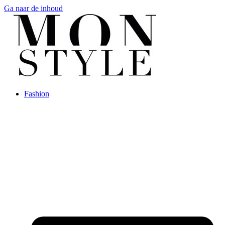
Ga naar de inhoud
Fashion