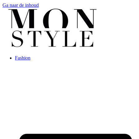
Ga naar de inhoud
Fashion