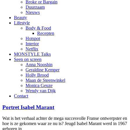
Broke or Bargain
Duurzaam
Nieuws
Beauty
Lifestyle
Body & Food
Recepten
Hotspot
Interior
Netflix
MONSTYLE Talks
Seen on screen
Anna Nooshin
Geraldine Kemper
Holly Brood
Maan de Steenwinkel
Monica Geuze
Wendy van Dijk
Contact
Portret Isabel Marant
Wat is het verhaal achter de mega succesvolle Franse ontwerpster en
hoe is ze gekomen waar ze nu is? Jeugd Isabel Marant werd in 1967
geboren in