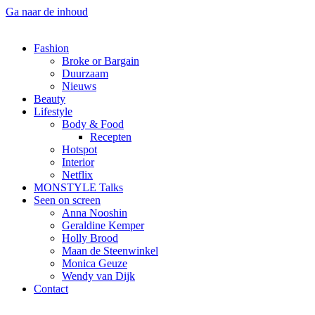
Ga naar de inhoud
Fashion
Broke or Bargain
Duurzaam
Nieuws
Beauty
Lifestyle
Body & Food
Recepten
Hotspot
Interior
Netflix
MONSTYLE Talks
Seen on screen
Anna Nooshin
Geraldine Kemper
Holly Brood
Maan de Steenwinkel
Monica Geuze
Wendy van Dijk
Contact