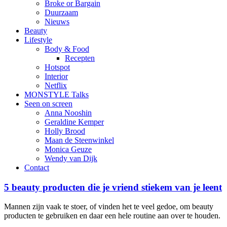
Broke or Bargain
Duurzaam
Nieuws
Beauty
Lifestyle
Body & Food
Recepten
Hotspot
Interior
Netflix
MONSTYLE Talks
Seen on screen
Anna Nooshin
Geraldine Kemper
Holly Brood
Maan de Steenwinkel
Monica Geuze
Wendy van Dijk
Contact
5 beauty producten die je vriend stiekem van je leent
Mannen zijn vaak te stoer, of vinden het te veel gedoe, om beauty
producten te gebruiken en daar een hele routine aan over te houden.