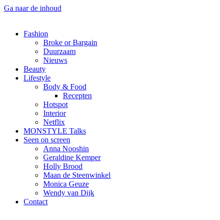
Ga naar de inhoud
Fashion
Broke or Bargain
Duurzaam
Nieuws
Beauty
Lifestyle
Body & Food
Recepten
Hotspot
Interior
Netflix
MONSTYLE Talks
Seen on screen
Anna Nooshin
Geraldine Kemper
Holly Brood
Maan de Steenwinkel
Monica Geuze
Wendy van Dijk
Contact