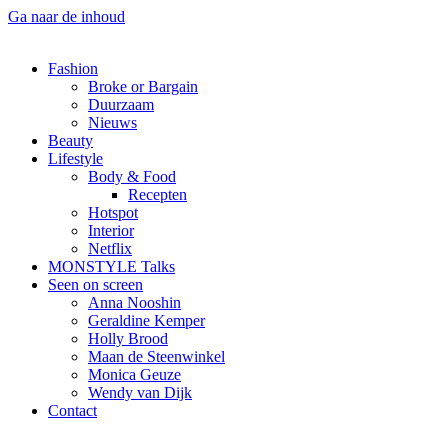
Ga naar de inhoud
Fashion
Broke or Bargain
Duurzaam
Nieuws
Beauty
Lifestyle
Body & Food
Recepten
Hotspot
Interior
Netflix
MONSTYLE Talks
Seen on screen
Anna Nooshin
Geraldine Kemper
Holly Brood
Maan de Steenwinkel
Monica Geuze
Wendy van Dijk
Contact