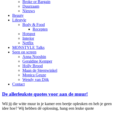
Broke or Bargain
Duurzaam
Nieuws
Beauty
Lifestyle
Body & Food
Recepten
Hotspot
Interior
Netflix
MONSTYLE Talks
Seen on screen
Anna Nooshin
Geraldine Kemper
Holly Brood
Maan de Steenwinkel
Monica Geuze
Wendy van Dijk
Contact
De allerleukste quotes voor aan de muur!
Wil jij die witte muur in je kamer een beetje opleuken en heb je geen
idee hoe? Wij hebben dé oplossing, hang een leuke quote