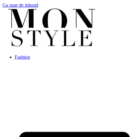
Ga naar de inhoud
Fashion