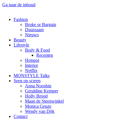
Ga naar de inhoud
Fashion
Broke or Bargain
Duurzaam
Nieuws
Beauty
Lifestyle
Body & Food
Recepten
Hotspot
Interior
Netflix
MONSTYLE Talks
Seen on screen
Anna Nooshin
Geraldine Kemper
Holly Brood
Maan de Steenwinkel
Monica Geuze
Wendy van Dijk
Contact