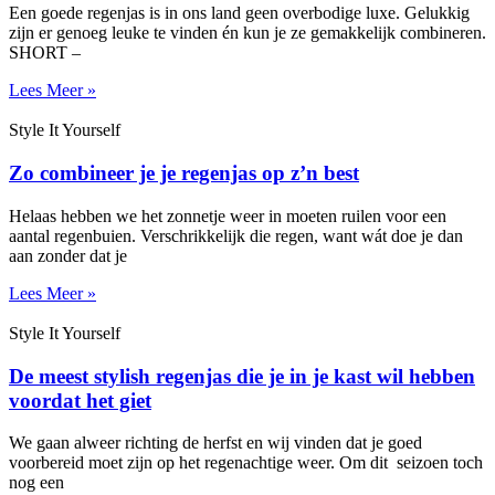
Een goede regenjas is in ons land geen overbodige luxe. Gelukkig
zijn er genoeg leuke te vinden én kun je ze gemakkelijk combineren.
SHORT –
Lees Meer »
Style It Yourself
Zo combineer je je regenjas op z’n best
Helaas hebben we het zonnetje weer in moeten ruilen voor een
aantal regenbuien. Verschrikkelijk die regen, want wát doe je dan
aan zonder dat je
Lees Meer »
Style It Yourself
De meest stylish regenjas die je in je kast wil hebben
voordat het giet
We gaan alweer richting de herfst en wij vinden dat je goed
voorbereid moet zijn op het regenachtige weer. Om dit seizoen toch
nog een