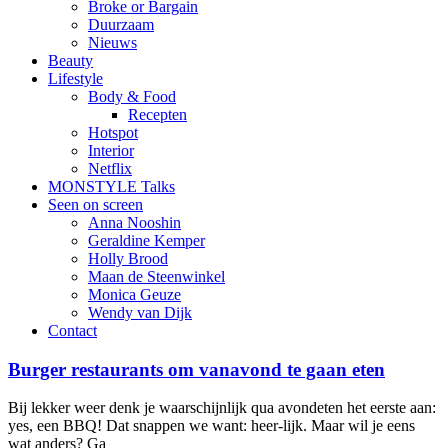
Broke or Bargain
Duurzaam
Nieuws
Beauty
Lifestyle
Body & Food
Recepten
Hotspot
Interior
Netflix
MONSTYLE Talks
Seen on screen
Anna Nooshin
Geraldine Kemper
Holly Brood
Maan de Steenwinkel
Monica Geuze
Wendy van Dijk
Contact
Burger restaurants om vanavond te gaan eten
Bij lekker weer denk je waarschijnlijk qua avondeten het eerste aan:
yes, een BBQ! Dat snappen we want: heer-lijk. Maar wil je eens
wat anders? Ga