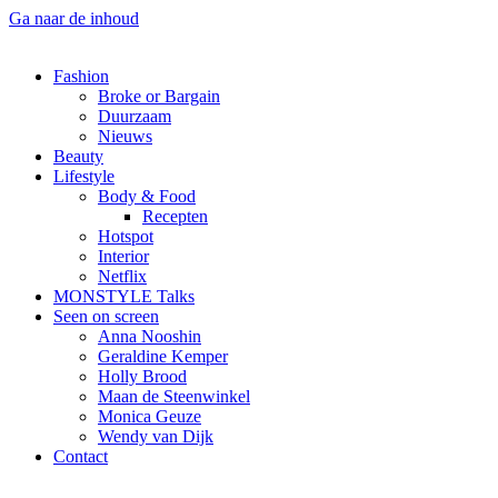
Ga naar de inhoud
Fashion
Broke or Bargain
Duurzaam
Nieuws
Beauty
Lifestyle
Body & Food
Recepten
Hotspot
Interior
Netflix
MONSTYLE Talks
Seen on screen
Anna Nooshin
Geraldine Kemper
Holly Brood
Maan de Steenwinkel
Monica Geuze
Wendy van Dijk
Contact