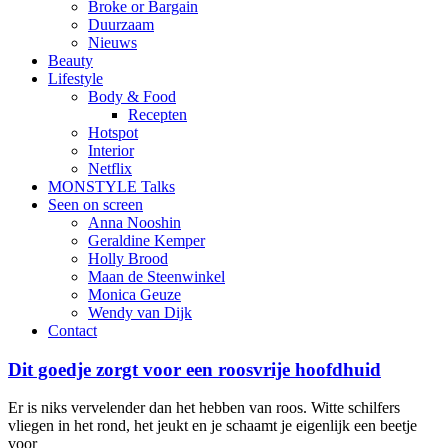
Broke or Bargain
Duurzaam
Nieuws
Beauty
Lifestyle
Body & Food
Recepten
Hotspot
Interior
Netflix
MONSTYLE Talks
Seen on screen
Anna Nooshin
Geraldine Kemper
Holly Brood
Maan de Steenwinkel
Monica Geuze
Wendy van Dijk
Contact
Dit goedje zorgt voor een roosvrije hoofdhuid
Er is niks vervelender dan het hebben van roos. Witte schilfers
vliegen in het rond, het jeukt en je schaamt je eigenlijk een beetje
voor