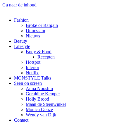
Ga naar de inhoud
Fashion
Broke or Bargain
Duurzaam
Nieuws
Beauty
Lifestyle
Body & Food
Recepten
Hotspot
Interior
Netflix
MONSTYLE Talks
Seen on screen
Anna Nooshin
Geraldine Kemper
Holly Brood
Maan de Steenwinkel
Monica Geuze
Wendy van Dijk
Contact