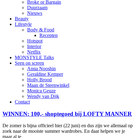
Broke or Bargain
Duurzaam
Nieuws
Beauty
Lifestyle
Body & Food
Recepten
Hotspot
Interior
Netflix
MONSTYLE Talks
Seen on screen
Anna Nooshin
Geraldine Kemper
Holly Brood
Maan de Steenwinkel
Monica Geuze
Wendy van Dijk
Contact
WINNEN: 100,- shoptegoed bij LOFTY MANNER
De zomer is bijna officieel hier (22 juni) en dus zijn we allemaal op
zoek naar de mooiste summer wardrobes. En daar helpen we je
maar al te