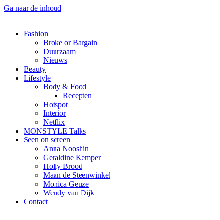
Ga naar de inhoud
Fashion
Broke or Bargain
Duurzaam
Nieuws
Beauty
Lifestyle
Body & Food
Recepten
Hotspot
Interior
Netflix
MONSTYLE Talks
Seen on screen
Anna Nooshin
Geraldine Kemper
Holly Brood
Maan de Steenwinkel
Monica Geuze
Wendy van Dijk
Contact