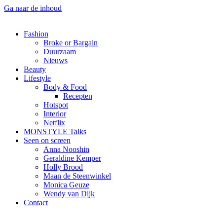
Ga naar de inhoud
Fashion
Broke or Bargain
Duurzaam
Nieuws
Beauty
Lifestyle
Body & Food
Recepten
Hotspot
Interior
Netflix
MONSTYLE Talks
Seen on screen
Anna Nooshin
Geraldine Kemper
Holly Brood
Maan de Steenwinkel
Monica Geuze
Wendy van Dijk
Contact