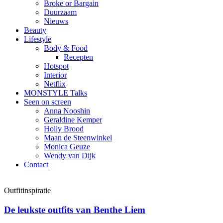
Broke or Bargain
Duurzaam
Nieuws
Beauty
Lifestyle
Body & Food
Recepten
Hotspot
Interior
Netflix
MONSTYLE Talks
Seen on screen
Anna Nooshin
Geraldine Kemper
Holly Brood
Maan de Steenwinkel
Monica Geuze
Wendy van Dijk
Contact
Outfitinspiratie
De leukste outfits van Benthe Liem