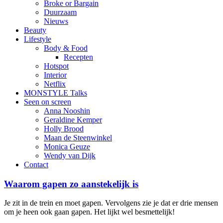
Broke or Bargain
Duurzaam
Nieuws
Beauty
Lifestyle
Body & Food
Recepten
Hotspot
Interior
Netflix
MONSTYLE Talks
Seen on screen
Anna Nooshin
Geraldine Kemper
Holly Brood
Maan de Steenwinkel
Monica Geuze
Wendy van Dijk
Contact
Waarom gapen zo aanstekelijk is
Je zit in de trein en moet gapen. Vervolgens zie je dat er drie mensen
om je heen ook gaan gapen. Het lijkt wel besmettelijk!