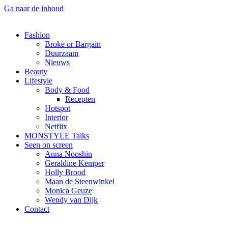
Ga naar de inhoud
Fashion
Broke or Bargain
Duurzaam
Nieuws
Beauty
Lifestyle
Body & Food
Recepten
Hotspot
Interior
Netflix
MONSTYLE Talks
Seen on screen
Anna Nooshin
Geraldine Kemper
Holly Brood
Maan de Steenwinkel
Monica Geuze
Wendy van Dijk
Contact