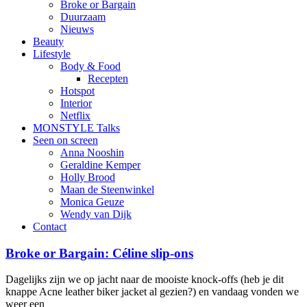
Broke or Bargain
Duurzaam
Nieuws
Beauty
Lifestyle
Body & Food
Recepten
Hotspot
Interior
Netflix
MONSTYLE Talks
Seen on screen
Anna Nooshin
Geraldine Kemper
Holly Brood
Maan de Steenwinkel
Monica Geuze
Wendy van Dijk
Contact
Broke or Bargain: Céline slip-ons
Dagelijks zijn we op jacht naar de mooiste knock-offs (heb je dit
knappe Acne leather biker jacket al gezien?) en vandaag vonden we
weer een