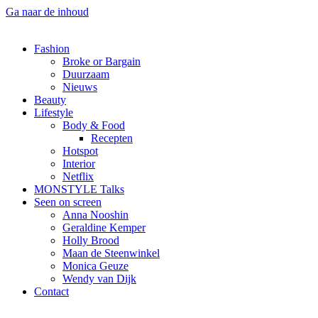
Ga naar de inhoud
Fashion
Broke or Bargain
Duurzaam
Nieuws
Beauty
Lifestyle
Body & Food
Recepten
Hotspot
Interior
Netflix
MONSTYLE Talks
Seen on screen
Anna Nooshin
Geraldine Kemper
Holly Brood
Maan de Steenwinkel
Monica Geuze
Wendy van Dijk
Contact