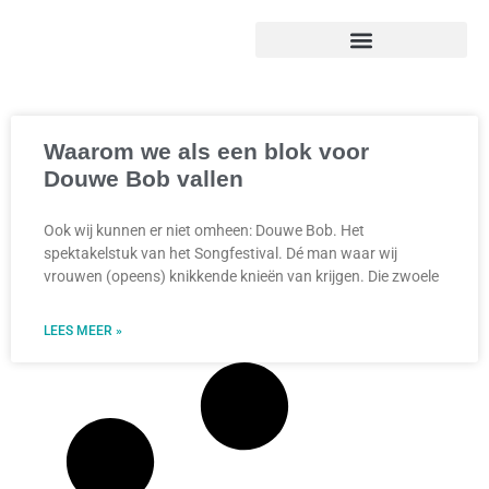
Waarom we als een blok voor
Douwe Bob vallen
Ook wij kunnen er niet omheen: Douwe Bob. Het
spektakelstuk van het Songfestival. Dé man waar wij
vrouwen (opeens) knikkende knieën van krijgen. Die zwoele
LEES MEER »