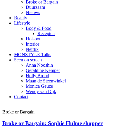
Broke or Bargain
Duurzaam
Nieuws
Beauty
Lifestyle
Body & Food
Recepten
Hotspot
Interior
Netflix
MONSTYLE Talks
Seen on screen
Anna Nooshin
Geraldine Kemper
Holly Brood
Maan de Steenwinkel
Monica Geuze
Wendy van Dijk
Contact
Broke or Bargain
Broke or Bargain: Sophie Hulme shopper