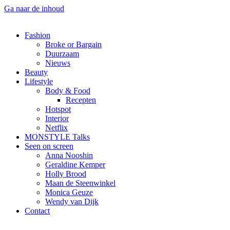
Ga naar de inhoud
Fashion
Broke or Bargain
Duurzaam
Nieuws
Beauty
Lifestyle
Body & Food
Recepten
Hotspot
Interior
Netflix
MONSTYLE Talks
Seen on screen
Anna Nooshin
Geraldine Kemper
Holly Brood
Maan de Steenwinkel
Monica Geuze
Wendy van Dijk
Contact