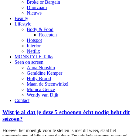
Broke or Bargain
Duurzaam
Nieuws
Beauty
Lifestyle
Body & Food
Recepten
Hotspot
Interior
Netflix
MONSTYLE Talks
Seen on screen
Anna Nooshin
Geraldine Kemper
Holly Brood
Maan de Steenwinkel
Monica Geuze
Wendy van Dijk
Contact
Wist je al dat je deze 5 schoenen écht nodig hebt dit
seizoen?
Hoewel het moeilijk voor te stellen is met dit weer, staat het
zomerseizoen al bijna voor de deur. De winkels stromen weer vol