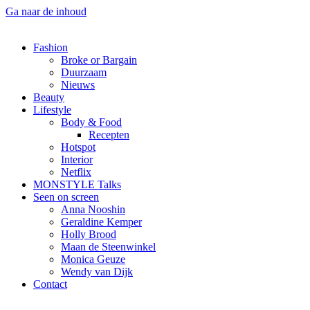
Ga naar de inhoud
Fashion
Broke or Bargain
Duurzaam
Nieuws
Beauty
Lifestyle
Body & Food
Recepten
Hotspot
Interior
Netflix
MONSTYLE Talks
Seen on screen
Anna Nooshin
Geraldine Kemper
Holly Brood
Maan de Steenwinkel
Monica Geuze
Wendy van Dijk
Contact