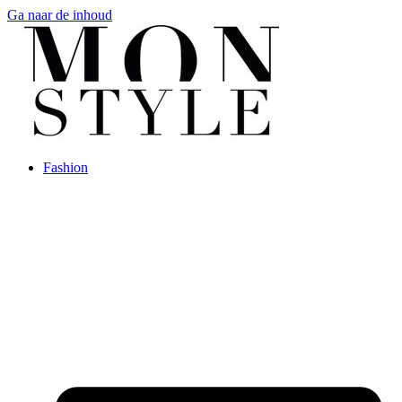
Ga naar de inhoud
Fashion