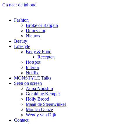
Ga naar de inhoud
Fashion
Broke or Bargain
Duurzaam
Nieuws
Beauty
Lifestyle
Body & Food
Recepten
Hotspot
Interior
Netflix
MONSTYLE Talks
Seen on screen
Anna Nooshin
Geraldine Kemper
Holly Brood
Maan de Steenwinkel
Monica Geuze
Wendy van Dijk
Contact