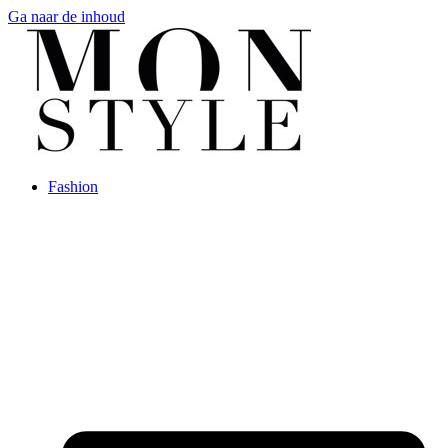
Ga naar de inhoud
Fashion